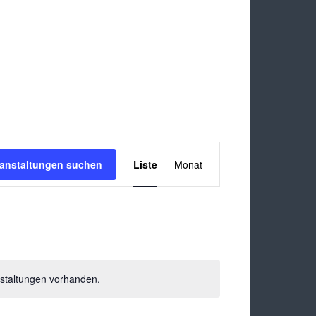
Veranstaltung
ranstaltungen suchen
Liste
Monat
Ansichten-
Navigation
staltungen vorhanden.