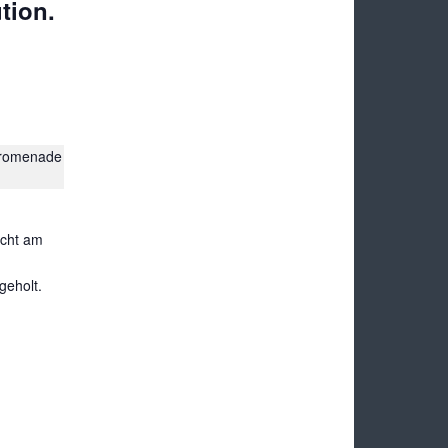
tion.
promenade
echt am
geholt.