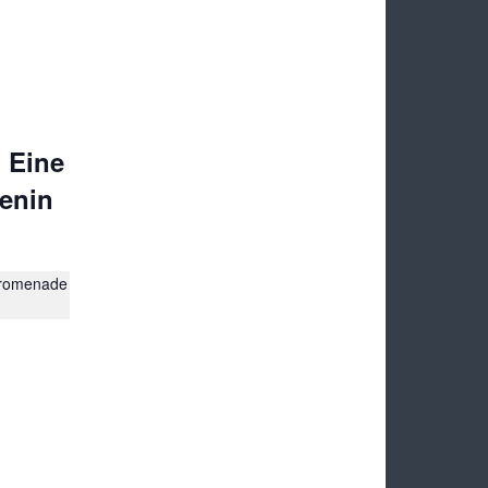
 Eine
enin
promenade