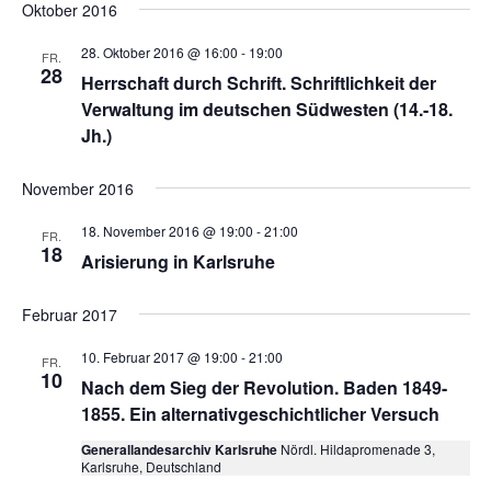
und
Nav
WÄHLEN.
Oktober 2016
Ansichten
Navigatio
28. Oktober 2016 @ 16:00
-
19:00
FR.
28
Herrschaft durch Schrift. Schriftlichkeit der
Verwaltung im deutschen Südwesten (14.-18.
Jh.)
November 2016
18. November 2016 @ 19:00
-
21:00
FR.
18
Arisierung in Karlsruhe
Februar 2017
10. Februar 2017 @ 19:00
-
21:00
FR.
10
Nach dem Sieg der Revolution. Baden 1849-
1855. Ein alternativgeschichtlicher Versuch
Generallandesarchiv Karlsruhe
Nördl. Hildapromenade 3,
Karlsruhe, Deutschland