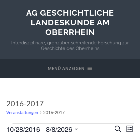
AG GESCHICHTLICHE
LANDESKUNDE AM
OBERRHEIN
Interdisziplinäre, grenzüber-schreitende Forschung zur
Geschichte des Oberrheins
MENÜ ANZEIGEN
2016-2017
Veranstaltungen
2016-2017
Veranstaltungen
Veranstal
Ver
10/28/2016
 - 
8/8/2026
Suche
Liste
Suche
Ans
DATUM