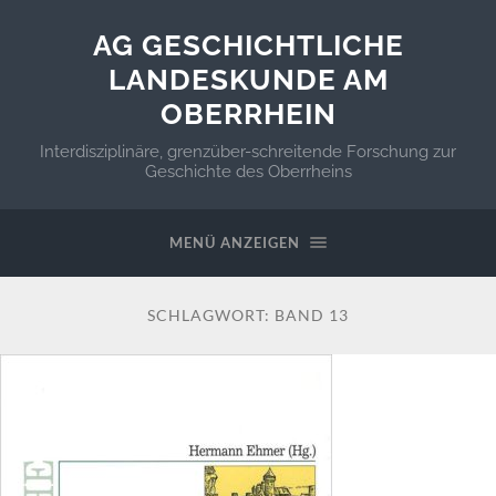
AG GESCHICHTLICHE
LANDESKUNDE AM
OBERRHEIN
Interdisziplinäre, grenzüber-schreitende Forschung zur
Geschichte des Oberrheins
MENÜ ANZEIGEN
SCHLAGWORT:
BAND 13