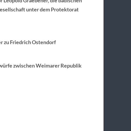
r Leopold Graebener, die badischen
esellschaft unter dem Protektorat
r zu Friedrich Ostendorf
twürfe zwischen Weimarer Republik