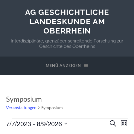
AG GESCHICHTLICHE
LANDESKUNDE AM
OBERRHEIN
Interdisziplinäre, grenzüber-schreitende Forschung zur
Geschichte des Oberrheins
MENÜ ANZEIGEN
Symposium
Veranstaltungen
Symposium
Veranstaltungen
Veranstal
Ver
7/7/2023
 - 
8/9/2026
Suche
Liste
Suche
Ans
DATUM