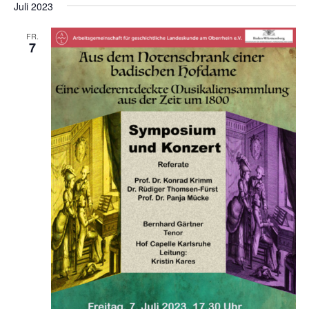
und
Nav
WÄHLEN.
Juli 2023
Ansichten
Navigatio
FR.
7