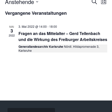
Veranstal
Ver
Anstehende
Suche
Liste
Suche
Ans
DATUM
und
Nav
WÄHLEN.
Vergangene Veranstaltungen
Ansichten
Navigatio
3. Mai 2022 @ 14:00
-
18:00
MAI
3
Fragen an das Mittelalter – Gerd Tellenbach
2022
und die Wirkung des Freiburger Arbeitskreises
Generallandesarchiv Karlsruhe
Nördl. Hildapromenade 3,
Karlsruhe