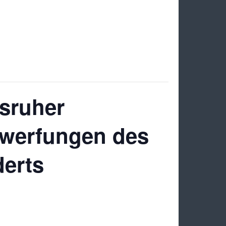
sruher
erwerfungen des
derts