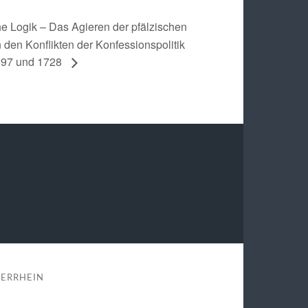
e Logik – Das Agieren der pfälzischen
n den Konflikten der Konfessionspolitik
697 und 1728
BERRHEIN