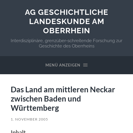
AG GESCHICHTLICHE
LANDESKUNDE AM
OBERRHEIN
Interdisziplinäre, grenzüber-schreitende Forschung zur
Geschichte des Oberrheins
MENÜ ANZEIGEN
Das Land am mittleren Neckar
zwischen Baden und
Württemberg
1. NOVEMBER 2005
Inhalt